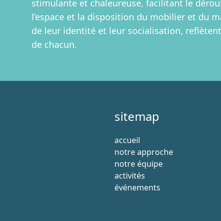
stimulante et chaleureuse, facilitant le dérou
l’espace et la disposition du mobilier et du 
de leur identité et leur socialisation, reflète
de chacun.
sitemap
accueil
notre approche
notre équipe
activités
événements