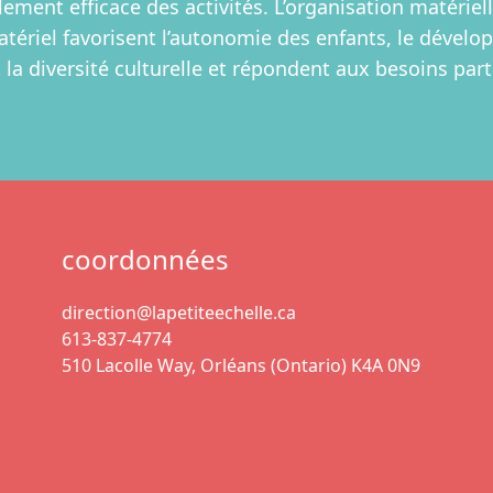
lement efficace des activités. L’organisation matériel
matériel favorisent l’autonomie des enfants, le dével
nt la diversité culturelle et répondent aux besoins part
coordonnées
direction@lapetiteechelle.ca
613-837-4774
510 Lacolle Way, Orléans (Ontario) K4A 0N9